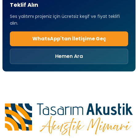
Teklif Alın
Ses yalıtımı projeniz için ücretsiz keşif ve fiyat teklifi
alın.
WhatsApp'tan İletişime Geç
Hemen Ara