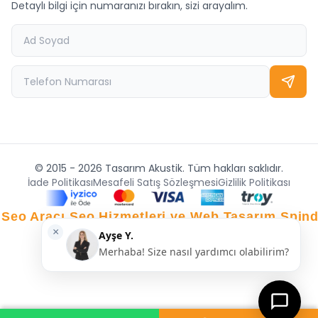
Detaylı bilgi için numaranızı bırakın, sizi arayalım.
© 2015 - 2026 Tasarım Akustik. Tüm hakları saklıdır.
İade Politikası
Mesafeli Satış Sözleşmesi
Gizlilik Politikası
 Seo Aracı
Seo Hizmetleri ve Web Tasarım Spin