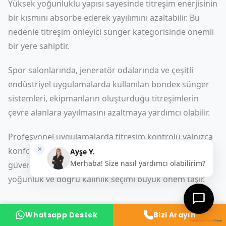
Yüksek yoğunluklu yapısı sayesinde titreşim enerjisinin
bir kısmını absorbe ederek yayılımını azaltabilir. Bu
nedenle titreşim önleyici sünger kategorisinde önemli
bir yere sahiptir.
Spor salonlarında, jeneratör odalarında ve çeşitli
endüstriyel uygulamalarda kullanılan bondex sünger
sistemleri, ekipmanların oluşturduğu titreşimlerin
çevre alanlara yayılmasını azaltmaya yardımcı olabilir.
Profesyonel uygulamalarda titreşim kontrolü yalnızca
konfor açısından değil, ekipman ömrü ve yapı
güvenliği açısından da önemlidir. Bu nedenle doğru
yoğunluk ve doğru kalınlık seçimi büyük önem taşır.
Bondex Sünger Ölçüleri
Whatsapp Destek
Bizi Arayın
Canlı Destek Yazılımı
Chatio