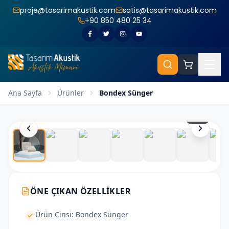
proje@tasarimakustik.com
satis@tasarimakustik.com
+90 850 480 25 34
Ana Sayfa
Ürünler
Bondex Sünger
1
/
10
ÖNE ÇIKAN ÖZELLIKLER
Ürün Cinsi: Bondex Sünger