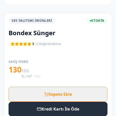
SES YALITIMI ÜRÜNLERI
STOKTA
Bondex Sünger
5
6
Değerlendirme
SATIŞ FIYATI
130
156
TL /
/m²
+KDV
Sepete Ekle
Kredi Kartı İle Öde