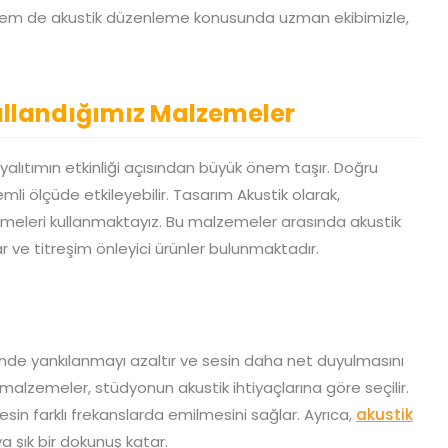
mı hem de akustik düzenleme konusunda uzman ekibimizle,
ullandığımız Malzemeler
alıtımın etkinliği açısından büyük önem taşır. Doğru
 ölçüde etkileyebilir. Tasarım Akustik olarak,
lzemeleri kullanmaktayız. Bu malzemeler arasında akustik
 ve titreşim önleyici ürünler bulunmaktadır.
sinde yankılanmayı azaltır ve sesin daha net duyulmasını
bu malzemeler, stüdyonun akustik ihtiyaçlarına göre seçilir.
sesin farklı frekanslarda emilmesini sağlar. Ayrıca,
akustik
a şık bir dokunuş katar.