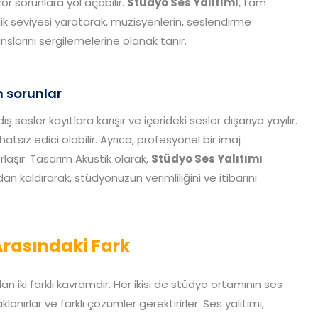
r sorunlara yol açabilir.
Stüdyo Ses Yalıtımı
, tam
izlik seviyesi yaratarak, müzisyenlerin, seslendirme
nslarını sergilemelerine olanak tanır.
 sorunlar
 sesler kayıtlara karışır ve içerideki sesler dışarıya yayılır.
sız edici olabilir. Ayrıca, profesyonel bir imaj
aşır. Tasarım Akustik olarak,
Stüdyo Ses Yalıtımı
kaldırarak, stüdyonuzun verimliliğini ve itibarını
Arasındaki Fark
ılan iki farklı kavramdır. Her ikisi de stüdyo ortamının ses
lanırlar ve farklı çözümler gerektirirler. Ses yalıtımı,