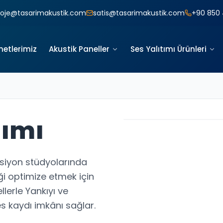
roje@tasarimakustik.com
satis@tasarimakustik.com
+90 850 
metlerimiz
Akustik Paneller
Ses Yalıtımı Ürünleri
tımı
ksiyon stüdyolarında
ği optimize etmek için
lerle Yankıyı ve
s kaydı imkânı sağlar.