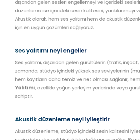
dışarıdan gelen sesleri engellemeyi ve içerideki sesler
düzenleme ise içerideki sesin kalitesini, yankılanmayı 
Akustik olarak, hem ses yalıtımı hem de akustik düz
için en uygun çözümleri sağlıyoruz.
Ses yalıtımı neyi engeller
Ses yalıtımı, dışarıdan gelen gürültülerin (trafik, inşaa
zamanda, stüdyo içindeki yüksek ses seviyelerinin (müz
hem kayıtların daha temiz ve net olması sağlanır, hem
Yalıtımı
, özellikle yoğun yerleşim yerlerinde veya gür
sahiptir.
Akustik düzenleme neyi iyileştirir
Akustik düzenleme, stüdyo içindeki sesin kalitesini iyileş
sesin daha dengeli bir şekilde dağılmasını sağlar. Bu s