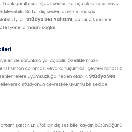
 Trafik gürültüsü, inşaat sesleri, komşu aktiviteleri veya
tkileyebilir. Bu tür dış sesler, özellikle hassas
bilir. İyi bir
Stüdyo Ses Yalıtımı
, bu tür dış seslerin
rofesyonel olmasını sağlar.
ileri
yeleri de sorunlara yol açabilir. Özellikle müzik
 enstrüman çalınması veya konuşulması, çevreyi rahatsız
düzenlemelere uyumsuzluğa neden olabilir.
Stüdyo Ses
ngelleyerek, stüdyonun çevresiyle uyumlu bir şekilde
 ortam şarttır. En ufak bir dış ses bile, kaydın bütünlüğünü