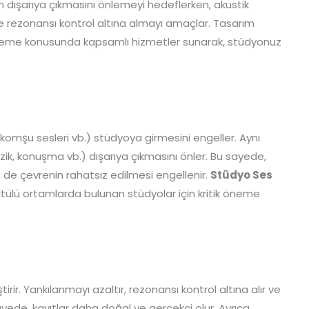
in dışarıya çıkmasını önlemeyi hedeflerken, akustik
ve rezonansı kontrol altına almayı amaçlar. Tasarım
enleme konusunda kapsamlı hizmetler sunarak, stüdyonuz
t, komşu sesleri vb.) stüdyoya girmesini engeller. Aynı
ik, konuşma vb.) dışarıya çıkmasını önler. Bu sayede,
 de çevrenin rahatsız edilmesi engellenir.
Stüdyo Ses
ültülü ortamlarda bulunan stüdyolar için kritik öneme
tirir. Yankılanmayı azaltır, rezonansı kontrol altına alır ve
ayede, kayıtlar daha doğal ve gerçekçi olur. Ayrıca,