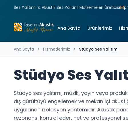
Ses Yalıtımı & Akustik Ses Yalıtım Malzemeleri Üreticisi
p
Ana Sayfa
Ürünlerimiz
Hiz
Ana Sayfa
Hizmetlerimiz
Stüdyo Ses Yalıtımı
Stüdyo Ses Yalı
Stüdyo ses yalıtımı, müzik, yayın veya prodü
dış gürültüyü engellemek ve mekan içi akusti
uygulanan izolasyon yöntemidir. Akustik panel
rezonansı kontrol eder, net ve profesyonel se