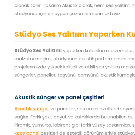
olanak tanır. Tasarım Akustik olarak, hem ses yalıtı
stüdyonuz için en uygun çözümleri sunmaktayız.
Stüdyo Ses Yalıtımı Yaparken K
Stüdyo Ses Yalıtımı
yaparken kullanılan malzemeler, y
malzeme seçimi, stüdyonun akustik performansını önemli
projelerimizde yüksek kaliteli ve etkili ses yalıtım ma
süngerler, paneller, taşyünü, camyünü, akustik kumaşlar
Akustik sünger ve panel çeşitleri
Akustik sünger
ve paneller, ses emici özellikleri saye
sağlar. Farklı şekil, boyut ve kalınlıklarda bulunabilen 
Piramit, yumurta, labirent gibi farklı yüzey tasarımları, 
keçe panel
çeşitleri de estetik görünümleriyle stüdyoy