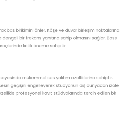
rak bas birikimini önler. Köşe ve duvar birleşim noktalarına
 dengeli bir frekans yanıtına sahip olmasını sağlar. Bass
üreçlerinde kritik öneme sahiptir.
 sayesinde mükemmel ses yalıtım özelliklerine sahiptir.
sesin geçişini engelleyerek stüdyonun dış dünyadan izole
llikle profesyonel kayıt stüdyolarında tercih edilen bir