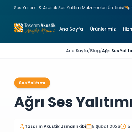
Ses Yalıtımı & Akustik Ses Yalıtım Malzemeleri Üreticisi
p
Ana Sayfa
Ürünlerimiz
Hiz
Ana Sayfa
/
Blog
/
Ağrı Ses Yalıt
Ses Yalıtımı
Ağrı Ses Yalıtımı
Tasarım Akustik Uzman Ekibi
8 Şubat 2026
15