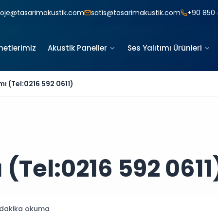
roje@tasarimakustik.com
satis@tasarimakustik.com
+90 850 
metlerimiz
Akustik Paneller
Ses Yalıtımı Ürünleri
ımı (Tel:0216 592 0611)
 (Tel:0216 592 0611
dakika okuma