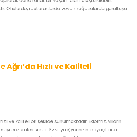
apılarak daha rahat bir yaşam alanı oluşturulabilir.
adır. Ofislerde, restoranlarda veya mağazalarda gürültüyü
Ağrı’da Hızlı ve Kaliteli
lı ve kaliteli bir şekilde sunulmaktadır. Ekibimiz, yılların
iyi çözümleri sunar. Ev veya işyerinizin ihtiyaçlarına