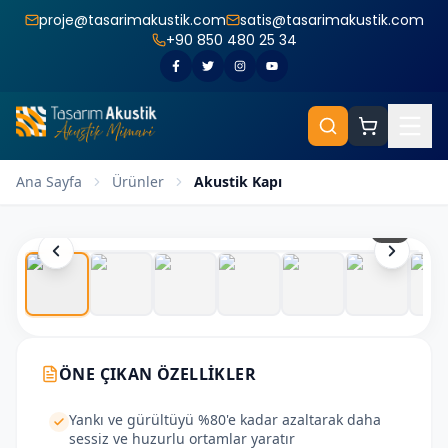
proje@tasarimakustik.com
satis@tasarimakustik.com
+90 850 480 25 34
Ana Sayfa
Ürünler
Akustik Kapı
1
/
8
ÖNE ÇIKAN ÖZELLIKLER
Yankı ve gürültüyü %80'e kadar azaltarak daha
sessiz ve huzurlu ortamlar yaratır