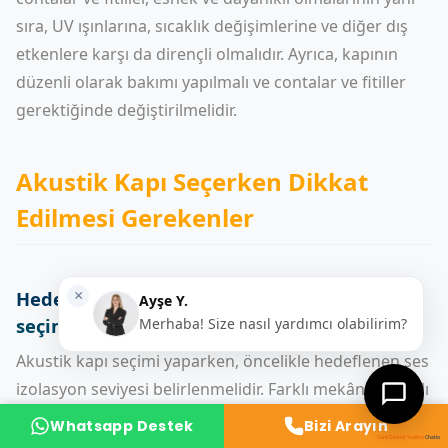
sıra, UV ışınlarına, sıcaklık değişimlerine ve diğer dış
etkenlere karşı da dirençli olmalıdır. Ayrıca, kapının
düzenli olarak bakımı yapılmalı ve contalar ve fitiller
gerektiğinde değiştirilmelidir.
Akustik Kapı Seçerken Dikkat
Edilmesi Gerekenler
Hedeflenen ses izolasyon seviyesine göre
seçim
Akustik kapı seçimi yaparken, öncelikle hedeflenen ses
izolasyon seviyesi belirlenmelidir. Farklı mekânlar, farklı
ses izolasyon gereksinimlerine sahip olabilir. Örneğin,
Whatsapp Destek
Bizi Arayın
bir müzik stüdyosu için yüksek bir ses izolasyon
Canlı Destek Yazılımı
Chatio