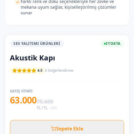
Farklı renk ve doku seçenekleriyle her zevke ve
mekana uyum sağlar, kişiselleştirilmiş çözümler
sunar
SES YALITIMI ÜRÜNLERI
STOKTA
Akustik Kapı
4.5
6
Değerlendirme
SATIŞ FIYATI
63.000
75.600
TL /
TL
+KDV
Sepete Ekle