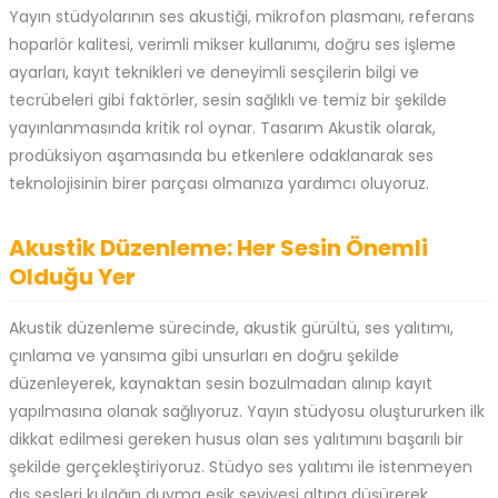
Yayın stüdyolarının ses akustiği, mikrofon plasmanı, referans
hoparlör kalitesi, verimli mikser kullanımı, doğru ses işleme
ayarları, kayıt teknikleri ve deneyimli sesçilerin bilgi ve
tecrübeleri gibi faktörler, sesin sağlıklı ve temiz bir şekilde
yayınlanmasında kritik rol oynar. Tasarım Akustik olarak,
prodüksiyon aşamasında bu etkenlere odaklanarak ses
teknolojisinin birer parçası olmanıza yardımcı oluyoruz.
Akustik Düzenleme: Her Sesin Önemli
Olduğu Yer
Akustik düzenleme sürecinde, akustik gürültü, ses yalıtımı,
çınlama ve yansıma gibi unsurları en doğru şekilde
düzenleyerek, kaynaktan sesin bozulmadan alınıp kayıt
yapılmasına olanak sağlıyoruz. Yayın stüdyosu oluştururken ilk
dikkat edilmesi gereken husus olan ses yalıtımını başarılı bir
şekilde gerçekleştiriyoruz. Stüdyo ses yalıtımı ile istenmeyen
dış sesleri kulağın duyma eşik seviyesi altına düşürerek