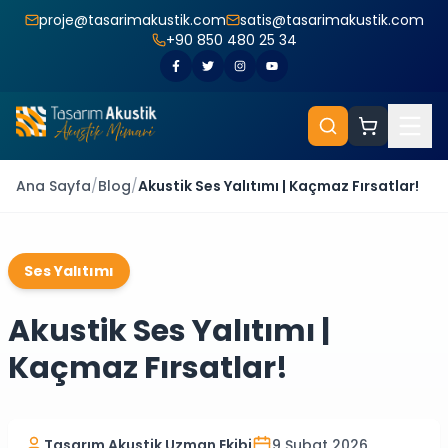
proje@tasarimakustik.com
satis@tasarimakustik.com
+90 850 480 25 34
Ana Sayfa
/
Blog
/
Akustik Ses Yalıtımı | Kaçmaz Fırsatlar!
Ses Yalıtımı
Akustik Ses Yalıtımı |
Kaçmaz Fırsatlar!
Tasarım Akustik Uzman Ekibi
9 Şubat 2026