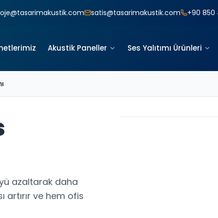
roje@tasarimakustik.com
satis@tasarimakustik.com
+90 850 
metlerimiz
Akustik Paneller
Ses Yalıtımı Ürünleri
mı
s
üyü azaltarak daha
 artırır ve hem ofis