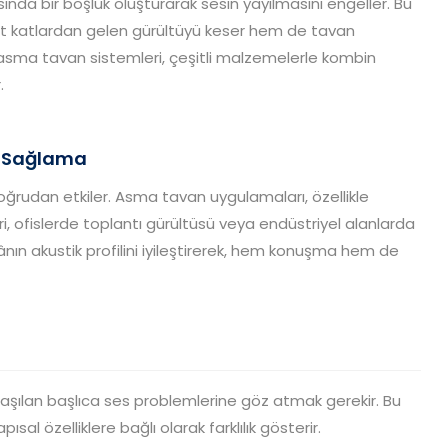
da bir boşluk oluşturarak sesin yayılmasını engeller. Bu
t katlardan gelen gürültüyü keser hem de tavan
asma tavan sistemleri, çeşitli malzemelerle kombin
.
r Sağlama
ğrudan etkiler. Asma tavan uygulamaları, özellikle
, ofislerde toplantı gürültüsü veya endüstriyel alanlarda
ânın akustik profilini iyileştirerek, hem konuşma hem de
laşılan başlıca ses problemlerine göz atmak gerekir. Bu
 özelliklere bağlı olarak farklılık gösterir.