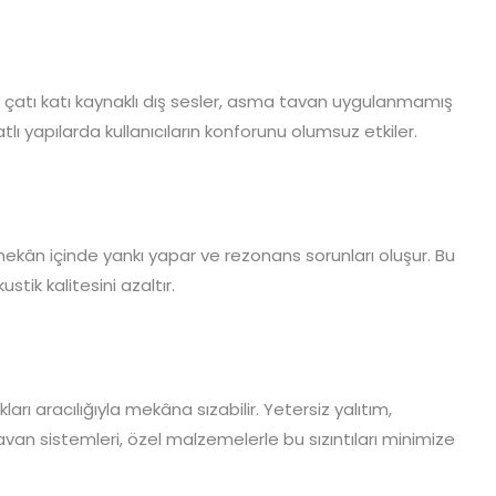
 çatı katı kaynaklı dış sesler, asma tavan uygulanmamış
tlı yapılarda kullanıcıların konforunu olumsuz etkiler.
ekân içinde yankı yapar ve rezonans sorunları oluşur. Bu
tik kalitesini azaltır.
ı aracılığıyla mekâna sızabilir. Yetersiz yalıtım,
tavan sistemleri, özel malzemelerle bu sızıntıları minimize