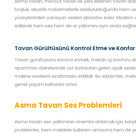
Asma tavan, mevcut tavan ile yeni eklenen tavan arasın
boşluk, akustik malzemelerle doldurulduğunda hem üs
yüzeylerinden yansıyan sesleri absorbe eder. Modern 
edilerek hem ses hem de ısı yalıtımını aynı anda sağlar
Tavan Gürültüsünü Kontrol Etme ve Konfo
Tavan gürültüsünü kontrol etmek, mekân içi konforu do
apartman dairelerinde üst katlardan gelen ayak sesleri
makine seslerini azaltmada etkilidir. Bu sistemler, mek
genel yaşam kalitesini artırır.
Asma Tavan Ses Problemleri
Asma tavan ses yalıtımının önemini anlamak için, karşı
problemler, hem mekânın kullanım amacına hem de yapısal