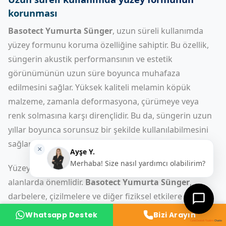
korunması
Basotect Yumurta Sünger
, uzun süreli kullanımda
yüzey formunu koruma özelliğine sahiptir. Bu özellik,
süngerin akustik performansının ve estetik
görünümünün uzun süre boyunca muhafaza
edilmesini sağlar. Yüksek kaliteli melamin köpük
malzeme, zamanla deformasyona, çürümeye veya
renk solmasına karşı dirençlidir. Bu da, süngerin uzun
yıllar boyunca sorunsuz bir şekilde kullanılabilmesini
sağlar.
Yüzey formunun korunması, özellikle yüksek trafikli
alanlarda önemlidir.
Basotect Yumurta Sünger
,
darbelere, çizilmelere ve diğer fiziksel etkilere karşı
dayanıklıdır. Bu da, süngerin yüzeyinin bozulmasını ve
Whatsapp Destek
Bizi Arayın
akustik performansının azalmasını engeller. Ayrıca,
Canlı Destek Yazılımı
Chatio