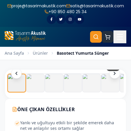
proje@tasarimakustik.com
satis@tasarimakustik.com
+90 850 480 25 34
Ana Sayfa
Ürünler
Basotect Yumurta Sünger
1
/
14
ÖNE ÇIKAN ÖZELLIKLER
Yankı ve uğultuyu etkili bir şekilde emerek daha
net ve anlaşılır ses ortamı sağlar