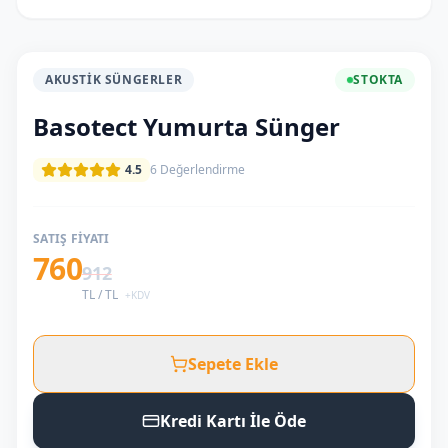
AKUSTIK SÜNGERLER
STOKTA
Basotect Yumurta Sünger
4.5
6
Değerlendirme
SATIŞ FIYATI
760
912
TL /
TL
+KDV
Sepete Ekle
Kredi Kartı İle Öde