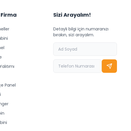
 Firma
Sizi Arayalım!
eller
Detaylı bilgi için numaranızı
bırakın, sizi arayalım.
bini
nel
e
Yalıtımı
çe Panel
i
nger
bin
bini