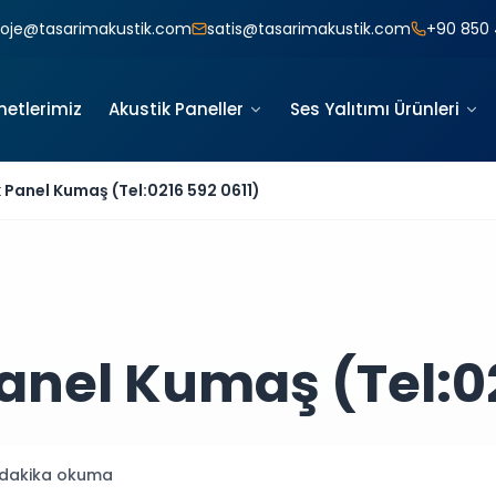
roje@tasarimakustik.com
satis@tasarimakustik.com
+90 850 
metlerimiz
Akustik Paneller
Ses Yalıtımı Ürünleri
k Panel Kumaş (Tel:0216 592 0611)
anel Kumaş (Tel:02
dakika okuma