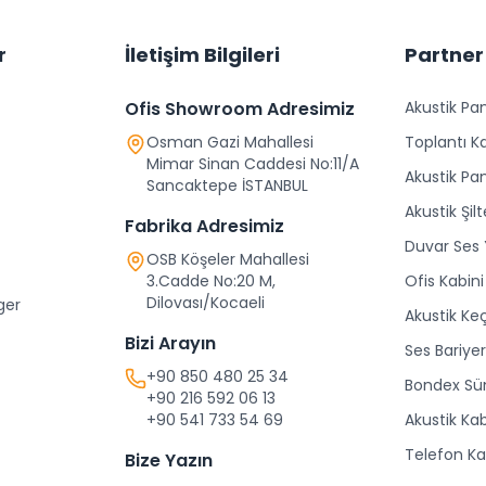
r
İletişim Bilgileri
Partner
Ofis Showroom Adresimiz
Akustik Pan
Osman Gazi Mahallesi
Toplantı Ka
Mimar Sinan Caddesi No:11/A
Akustik Pa
Sancaktepe İSTANBUL
Akustik Şilt
Fabrika Adresimiz
Duvar Ses 
OSB Köşeler Mahallesi
3.Cadde No:20 M,
Ofis Kabini
Dilovası/Kocaeli
ger
Akustik Ke
Bizi Arayın
Ses Bariyer
+90 850 480 25 34
Bondex Sü
+90 216 592 06 13
+90 541 733 54 69
Akustik Ka
Telefon Ka
Bize Yazın