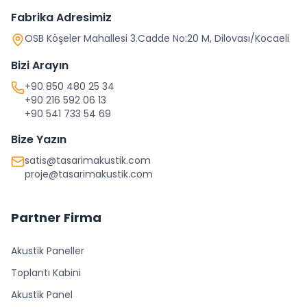
Fabrika Adresimiz
OSB Köşeler Mahallesi 3.Cadde No:20 M, Dilovası/Kocaeli
Bizi Arayın
+90 850 480 25 34
+90 216 592 06 13
+90 541 733 54 69
Bize Yazın
satis@tasarimakustik.com
proje@tasarimakustik.com
Partner Firma
Akustik Paneller
Toplantı Kabini
Akustik Panel