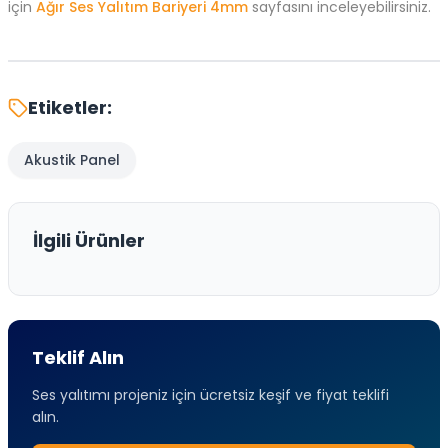
için
Ağır Ses Yalıtım Bariyeri 4mm
sayfasını inceleyebilirsiniz.
Etiketler:
Akustik Panel
İlgili Ürünler
Teklif Alın
Ses yalıtımı projeniz için ücretsiz keşif ve fiyat teklifi
alın.