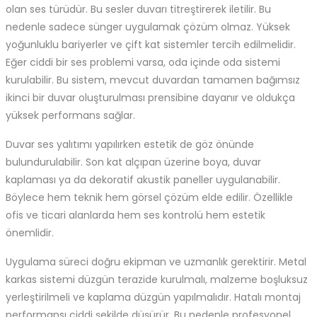
olan ses türüdür. Bu sesler duvarı titreştirerek iletilir. Bu
nedenle sadece sünger uygulamak çözüm olmaz. Yüksek
yoğunluklu bariyerler ve çift kat sistemler tercih edilmelidir.
Eğer ciddi bir ses problemi varsa, oda içinde oda sistemi
kurulabilir. Bu sistem, mevcut duvardan tamamen bağımsız
ikinci bir duvar oluşturulması prensibine dayanır ve oldukça
yüksek performans sağlar.
Duvar ses yalıtımı yapılırken estetik de göz önünde
bulundurulabilir. Son kat alçıpan üzerine boya, duvar
kaplaması ya da dekoratif akustik paneller uygulanabilir.
Böylece hem teknik hem görsel çözüm elde edilir. Özellikle
ofis ve ticari alanlarda hem ses kontrolü hem estetik
önemlidir.
Uygulama süreci doğru ekipman ve uzmanlık gerektirir. Metal
karkas sistemi düzgün terazide kurulmalı, malzeme boşluksuz
yerleştirilmeli ve kaplama düzgün yapılmalıdır. Hatalı montaj
performansı ciddi şekilde düşürür. Bu nedenle profesyonel