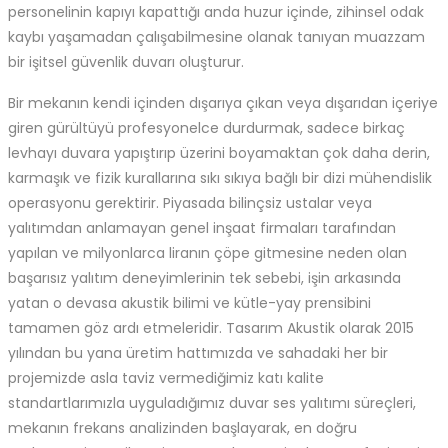
personelinin kapıyı kapattığı anda huzur içinde, zihinsel odak
kaybı yaşamadan çalışabilmesine olanak tanıyan muazzam
bir işitsel güvenlik duvarı oluşturur.
Bir mekanın kendi içinden dışarıya çıkan veya dışarıdan içeriye
giren gürültüyü profesyonelce durdurmak, sadece birkaç
levhayı duvara yapıştırıp üzerini boyamaktan çok daha derin,
karmaşık ve fizik kurallarına sıkı sıkıya bağlı bir dizi mühendislik
operasyonu gerektirir. Piyasada bilinçsiz ustalar veya
yalıtımdan anlamayan genel inşaat firmaları tarafından
yapılan ve milyonlarca liranın çöpe gitmesine neden olan
başarısız yalıtım deneyimlerinin tek sebebi, işin arkasında
yatan o devasa akustik bilimi ve kütle-yay prensibini
tamamen göz ardı etmeleridir. Tasarım Akustik olarak 2015
yılından bu yana üretim hattımızda ve sahadaki her bir
projemizde asla taviz vermediğimiz katı kalite
standartlarımızla uyguladığımız duvar ses yalıtımı süreçleri,
mekanın frekans analizinden başlayarak, en doğru