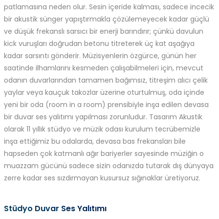
patlamasına neden olur. Sesin içeride kalması, sadece incecik
bir akustik sünger yapıştırmakla çözülemeyecek kadar güçlü
ve düşük frekanslı sarsıcı bir enerji barındırır; çünkü davulun
kick vuruşları doğrudan betonu titreterek üç kat aşağıya
kadar sarsıntı gönderir. Müzisyenlerin özgürce, günün her
saatinde ilhamlarını kesmeden çalışabilmeleri için, mevcut
odanın duvarlarından tamamen bağımsız, titreşim alıcı çelik
yaylar veya kauçuk takozlar üzerine oturtulmuş, oda içinde
yeni bir oda (room in a room) prensibiyle inşa edilen devasa
bir duvar ses yalıtımı yapılması zorunludur. Tasarım Akustik
olarak 11 yıllık stüdyo ve müzik odası kurulum tecrübemizle
inşa ettiğimiz bu odalarda, devasa bas frekansları bile
hapseden çok katmanlı ağır bariyerler sayesinde müziğin o
muazzam gücünü sadece sizin odanızda tutarak dış dünyaya
zerre kadar ses sızdırmayan kusursuz sığınaklar üretiyoruz.
Stüdyo Duvar Ses Yalıtımı