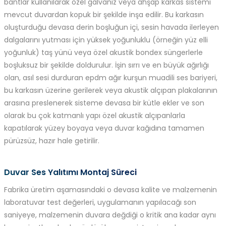
bantlar kullanılarak özel galvaniz veya ahşap karkas sistemi
mevcut duvardan kopuk bir şekilde inşa edilir. Bu karkasın
oluşturduğu devasa derin boşluğun içi, sesin havada ilerleyen
dalgalarını yutması için yüksek yoğunluklu (örneğin yüz elli
yoğunluk) taş yünü veya özel akustik bondex süngerlerle
boşluksuz bir şekilde doldurulur. İşin sırrı ve en büyük ağırlığı
olan, asıl sesi durduran epdm ağır kurşun muadili ses bariyeri,
bu karkasın üzerine gerilerek veya akustik alçıpan plakalarının
arasına preslenerek sisteme devasa bir kütle ekler ve son
olarak bu çok katmanlı yapı özel akustik alçıpanlarla
kapatılarak yüzey boyaya veya duvar kağıdına tamamen
pürüzsüz, hazır hale getirilir.
Duvar Ses Yalıtımı Montaj Süreci
Fabrika üretim aşamasındaki o devasa kalite ve malzemenin
laboratuvar test değerleri, uygulamanın yapılacağı son
saniyeye, malzemenin duvara değdiği o kritik ana kadar aynı