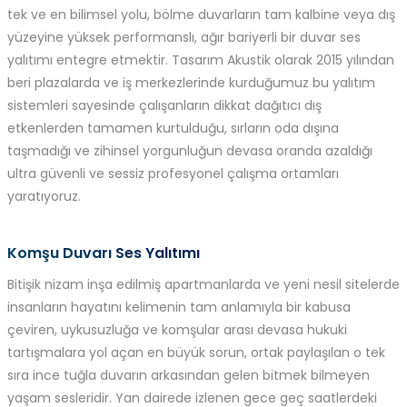
tek ve en bilimsel yolu, bölme duvarların tam kalbine veya dış
yüzeyine yüksek performanslı, ağır bariyerli bir duvar ses
yalıtımı entegre etmektir. Tasarım Akustik olarak 2015 yılından
beri plazalarda ve iş merkezlerinde kurduğumuz bu yalıtım
sistemleri sayesinde çalışanların dikkat dağıtıcı dış
etkenlerden tamamen kurtulduğu, sırların oda dışına
taşmadığı ve zihinsel yorgunluğun devasa oranda azaldığı
ultra güvenli ve sessiz profesyonel çalışma ortamları
yaratıyoruz.
Komşu Duvarı Ses Yalıtımı
Bitişik nizam inşa edilmiş apartmanlarda ve yeni nesil sitelerde
insanların hayatını kelimenin tam anlamıyla bir kabusa
çeviren, uykusuzluğa ve komşular arası devasa hukuki
tartışmalara yol açan en büyük sorun, ortak paylaşılan o tek
sıra ince tuğla duvarın arkasından gelen bitmek bilmeyen
yaşam sesleridir. Yan dairede izlenen gece geç saatlerdeki