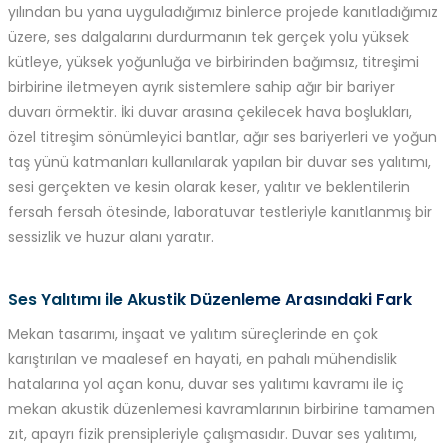
yılından bu yana uyguladığımız binlerce projede kanıtladığımız
üzere, ses dalgalarını durdurmanın tek gerçek yolu yüksek
kütleye, yüksek yoğunluğa ve birbirinden bağımsız, titreşimi
birbirine iletmeyen ayrık sistemlere sahip ağır bir bariyer
duvarı örmektir. İki duvar arasına çekilecek hava boşlukları,
özel titreşim sönümleyici bantlar, ağır ses bariyerleri ve yoğun
taş yünü katmanları kullanılarak yapılan bir duvar ses yalıtımı,
sesi gerçekten ve kesin olarak keser, yalıtır ve beklentilerin
fersah fersah ötesinde, laboratuvar testleriyle kanıtlanmış bir
sessizlik ve huzur alanı yaratır.
Ses Yalıtımı ile Akustik Düzenleme Arasındaki Fark
Mekan tasarımı, inşaat ve yalıtım süreçlerinde en çok
karıştırılan ve maalesef en hayati, en pahalı mühendislik
hatalarına yol açan konu, duvar ses yalıtımı kavramı ile iç
mekan akustik düzenlemesi kavramlarının birbirine tamamen
zıt, apayrı fizik prensipleriyle çalışmasıdır. Duvar ses yalıtımı,