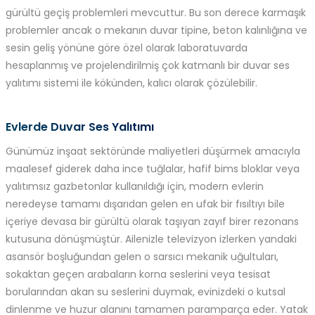
gürültü geçiş problemleri mevcuttur. Bu son derece karmaşık
problemler ancak o mekanın duvar tipine, beton kalınlığına ve
sesin geliş yönüne göre özel olarak laboratuvarda
hesaplanmış ve projelendirilmiş çok katmanlı bir duvar ses
yalıtımı sistemi ile kökünden, kalıcı olarak çözülebilir.
Evlerde Duvar Ses Yalıtımı
Günümüz inşaat sektöründe maliyetleri düşürmek amacıyla
maalesef giderek daha ince tuğlalar, hafif bims bloklar veya
yalıtımsız gazbetonlar kullanıldığı için, modern evlerin
neredeyse tamamı dışarıdan gelen en ufak bir fısıltıyı bile
içeriye devasa bir gürültü olarak taşıyan zayıf birer rezonans
kutusuna dönüşmüştür. Ailenizle televizyon izlerken yandaki
asansör boşluğundan gelen o sarsıcı mekanik uğultuları,
sokaktan geçen arabaların korna seslerini veya tesisat
borularından akan su seslerini duymak, evinizdeki o kutsal
dinlenme ve huzur alanını tamamen paramparça eder. Yatak