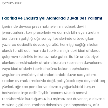
çözümüdür.
Fabrika ve Endüstriyel Alanlarda Duvar Ses Yalıtımı
İçerisinde devasa pres makinelerinin, yüksek devirli
jeneratörlerin, kompresörlerin ve durmak bilmeyen üretim
bantlarının çalıştığı ağır sanayi tesislerinde ortaya çıkan
yüzlerce desibellik devasa gürültü, hem işçi sağlığını kalıcı
olarak tehdit eder hem de fabrikanın içindeki idari ofislerde
çalışmayı kesinlikle imkansız hale getirir. Bu tür endüstriyel
alanlarda makinelerin etrafına kurulan kabinlerin duvarlarına
veya idari ofislerin fabrika holüne bakan cephelerine
uygulanan endüstriyel standartlardaki duvar ses yalıtımı,
sıradan ev malzemeleriyle değil, çok yüksek ısıya dayanıklı taş
yünleri, ağır sac paneller ve devasa yoğunluktaki kurşun
bariyerlerle inşa edilir. 11 yıllık Tasarım Akustik sanayi
tecrübemizle kurduğumuz bu aşılmaz ses duvarları, o devasa
makine çığlıklarını makine dairesinin içine hapsederek, ofis