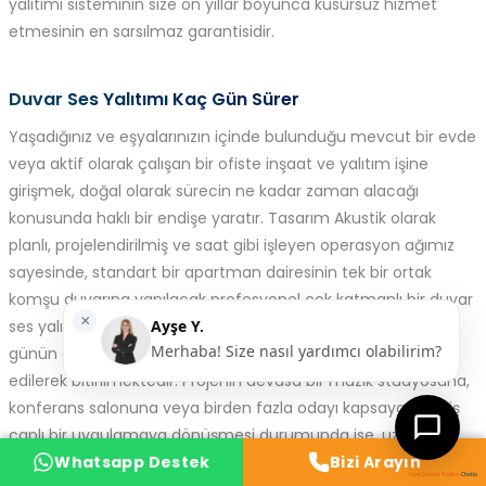
yalıtımı sisteminin size on yıllar boyunca kusursuz hizmet
etmesinin en sarsılmaz garantisidir.
Duvar Ses Yalıtımı Kaç Gün Sürer
Yaşadığınız ve eşyalarınızın içinde bulunduğu mevcut bir evde
veya aktif olarak çalışan bir ofiste inşaat ve yalıtım işine
girişmek, doğal olarak sürecin ne kadar zaman alacağı
konusunda haklı bir endişe yaratır. Tasarım Akustik olarak
planlı, projelendirilmiş ve saat gibi işleyen operasyon ağımız
sayesinde, standart bir apartman dairesinin tek bir ortak
komşu duvarına yapılacak profesyonel çok katmanlı bir duvar
ses yalıtımı işlemi genellikle sabah saatlerinde başlayıp aynı
günün akşamında boyaya hazır bir şekilde, tertemiz teslim
edilerek bitirilmektedir. Projenin devasa bir müzik stüdyosuna,
konferans salonuna veya birden fazla odayı kapsayan geniş
çaplı bir uygulamaya dönüşmesi durumunda ise, uzman
mühendislerimizin hazırladığı milimetrik iş planına sadık
Whatsapp Destek
Whatsapp Destek
Bizi Arayın
Bizi Arayın
Canlı Destek Yazılımı
Chatio