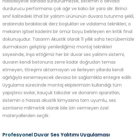
hassasiyetle sahada sürdürülmezse, sistemin o devasa
durdurucu performansı çok ağır ve kalıcı bir yara alır. Birinci
sınıf kalitedeki ithal bir yalıtım ürününün duvara tutunma şekli,
aralarında bırakılacak derz boşlukları ve vidalama teknikleri, o
mekanın işitsel kaderini bir ömür boyu belirleyen en kritik final
dokunuşudur. Tasarım Akustik olarak 11 yıllık saha tecrübemizle
durmaksızın geliştirip yenilediğimiz montaj teknikleri
sayesinde, inşa ettiğimiz her bir duvar ses yalıtımı sistemi,
duvarın kendi betonuna zerre kadar doğrudan temas
etmeyen, titreşimi aktarmayan ve ilerleyen yıllarda kendi
ağırlığıyla esnemeyecek devasa bir sağlamlıkla entegre edilir.
Uygulama sürecinde montaj ekiplerimizin kullandığı tüm
yapıştırıcı sıvılar, kauçuk takozlar ve donanım aparatları,
sistemin o hassas akustik kimyasına tam uyumlu, ses
sızıntısına milimetrik olarak bile izin vermeyen özel
materyallerden seçilir.
Profesyonel Duvar Ses Yalıtımı Uygulaması