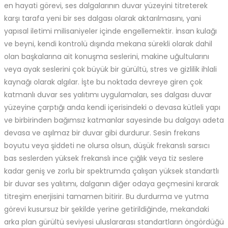
en hayati görevi, ses dalgalarının duvar yüzeyini titreterek
karşı tarafa yeni bir ses dalgası olarak aktarılmasını, yani
yapısal iletimi milisaniyeler içinde engellemektir. İnsan kulağı
ve beyni, kendi kontrolü dışında mekana sürekli olarak dahil
olan başkalarına ait konuşma seslerini, makine uğultularını
veya ayak seslerini çok büyük bir gürültü, stres ve gizlilik ihlali
kaynağı olarak algılar. İşte bu noktada devreye giren çok
katmanlı duvar ses yalıtımı uygulamaları, ses dalgası duvar
yüzeyine çarptığı anda kendi içerisindeki o devasa kütleli yapı
ve birbirinden bağımsız katmanlar sayesinde bu dalgayı adeta
devasa ve aşılmaz bir duvar gibi durdurur. Sesin frekans
boyutu veya şiddeti ne olursa olsun, düşük frekanslı sarsıcı
bas seslerden yüksek frekanslı ince çığlık veya tiz seslere
kadar geniş ve zorlu bir spektrumda çalışan yüksek standartlı
bir duvar ses yalıtımı, dalganın diğer odaya geçmesini kırarak
titreşim enerjisini tamamen bitirir. Bu durdurma ve yutma
görevi kusursuz bir şekilde yerine getirildiğinde, mekandaki
arka plan gürültü seviyesi uluslararası standartların öngördüğü