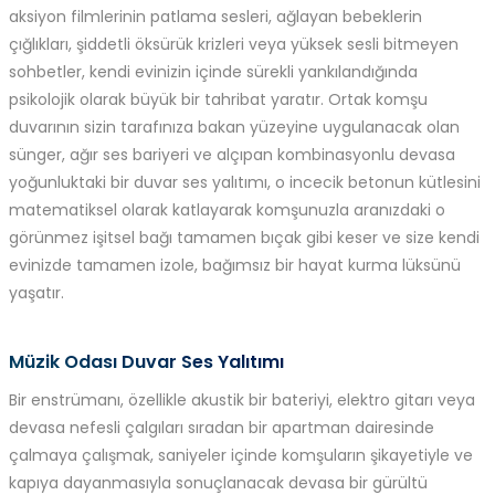
aksiyon filmlerinin patlama sesleri, ağlayan bebeklerin
çığlıkları, şiddetli öksürük krizleri veya yüksek sesli bitmeyen
sohbetler, kendi evinizin içinde sürekli yankılandığında
psikolojik olarak büyük bir tahribat yaratır. Ortak komşu
duvarının sizin tarafınıza bakan yüzeyine uygulanacak olan
sünger, ağır ses bariyeri ve alçıpan kombinasyonlu devasa
yoğunluktaki bir duvar ses yalıtımı, o incecik betonun kütlesini
matematiksel olarak katlayarak komşunuzla aranızdaki o
görünmez işitsel bağı tamamen bıçak gibi keser ve size kendi
evinizde tamamen izole, bağımsız bir hayat kurma lüksünü
yaşatır.
Müzik Odası Duvar Ses Yalıtımı
Bir enstrümanı, özellikle akustik bir bateriyi, elektro gitarı veya
devasa nefesli çalgıları sıradan bir apartman dairesinde
çalmaya çalışmak, saniyeler içinde komşuların şikayetiyle ve
kapıya dayanmasıyla sonuçlanacak devasa bir gürültü