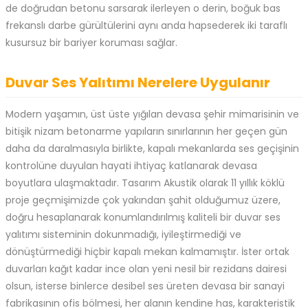
de doğrudan betonu sarsarak ilerleyen o derin, boğuk bas
frekanslı darbe gürültülerini aynı anda hapsederek iki taraflı
kusursuz bir bariyer koruması sağlar.
Duvar Ses Yalıtımı Nerelere Uygulanır
Modern yaşamın, üst üste yığılan devasa şehir mimarisinin ve
bitişik nizam betonarme yapıların sınırlarının her geçen gün
daha da daralmasıyla birlikte, kapalı mekanlarda ses geçişinin
kontrolüne duyulan hayati ihtiyaç katlanarak devasa
boyutlara ulaşmaktadır. Tasarım Akustik olarak 11 yıllık köklü
proje geçmişimizde çok yakından şahit olduğumuz üzere,
doğru hesaplanarak konumlandırılmış kaliteli bir duvar ses
yalıtımı sisteminin dokunmadığı, iyileştirmediği ve
dönüştürmediği hiçbir kapalı mekan kalmamıştır. İster ortak
duvarları kağıt kadar ince olan yeni nesil bir rezidans dairesi
olsun, isterse binlerce desibel ses üreten devasa bir sanayi
fabrikasının ofis bölmesi, her alanın kendine has, karakteristik