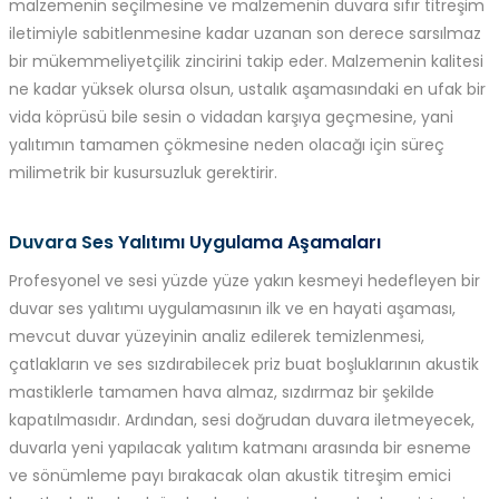
malzemenin seçilmesine ve malzemenin duvara sıfır titreşim
iletimiyle sabitlenmesine kadar uzanan son derece sarsılmaz
bir mükemmeliyetçilik zincirini takip eder. Malzemenin kalitesi
ne kadar yüksek olursa olsun, ustalık aşamasındaki en ufak bir
vida köprüsü bile sesin o vidadan karşıya geçmesine, yani
yalıtımın tamamen çökmesine neden olacağı için süreç
milimetrik bir kusursuzluk gerektirir.
Duvara Ses Yalıtımı Uygulama Aşamaları
Profesyonel ve sesi yüzde yüze yakın kesmeyi hedefleyen bir
duvar ses yalıtımı uygulamasının ilk ve en hayati aşaması,
mevcut duvar yüzeyinin analiz edilerek temizlenmesi,
çatlakların ve ses sızdırabilecek priz buat boşluklarının akustik
mastiklerle tamamen hava almaz, sızdırmaz bir şekilde
kapatılmasıdır. Ardından, sesi doğrudan duvara iletmeyecek,
duvarla yeni yapılacak yalıtım katmanı arasında bir esneme
ve sönümleme payı bırakacak olan akustik titreşim emici