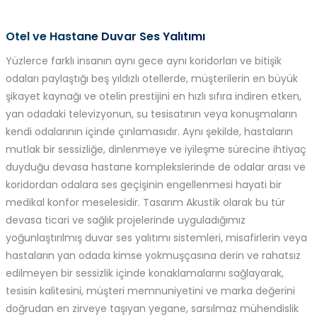
Otel ve Hastane Duvar Ses Yalıtımı
Yüzlerce farklı insanın aynı gece aynı koridorları ve bitişik
odaları paylaştığı beş yıldızlı otellerde, müşterilerin en büyük
şikayet kaynağı ve otelin prestijini en hızlı sıfıra indiren etken,
yan odadaki televizyonun, su tesisatının veya konuşmaların
kendi odalarının içinde çınlamasıdır. Aynı şekilde, hastaların
mutlak bir sessizliğe, dinlenmeye ve iyileşme sürecine ihtiyaç
duyduğu devasa hastane komplekslerinde de odalar arası ve
koridordan odalara ses geçişinin engellenmesi hayati bir
medikal konfor meselesidir. Tasarım Akustik olarak bu tür
devasa ticari ve sağlık projelerinde uyguladığımız
yoğunlaştırılmış duvar ses yalıtımı sistemleri, misafirlerin veya
hastaların yan odada kimse yokmuşçasına derin ve rahatsız
edilmeyen bir sessizlik içinde konaklamalarını sağlayarak,
tesisin kalitesini, müşteri memnuniyetini ve marka değerini
doğrudan en zirveye taşıyan yegane, sarsılmaz mühendislik