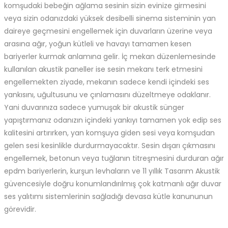
komşudaki bebeğin ağlama sesinin sizin evinize girmesini
veya sizin odanızdaki yüksek desibelli sinema sisteminin yan
daireye geçmesini engellemek için duvarların üzerine veya
arasına ağır, yoğun kütleli ve havayı tamamen kesen
bariyerler kurmak anlamına gelir. İç mekan düzenlemesinde
kullanılan akustik paneller ise sesin mekanı terk etmesini
engellemekten ziyade, mekanın sadece kendi içindeki ses
yankısını, uğultusunu ve çınlamasını düzeltmeye odaklanır.
Yani duvarınıza sadece yumuşak bir akustik sünger
yapıştırmanız odanızın içindeki yankıyı tamamen yok edip ses
kalitesini artırırken, yan komşuya giden sesi veya komşudan
gelen sesi kesinlikle durdurmayacaktır. Sesin dışarı çıkmasını
engellemek, betonun veya tuğlanın titreşmesini durduran ağır
epdm bariyerlerin, kurşun levhaların ve 11 yıllık Tasarım Akustik
güvencesiyle doğru konumlandırılmış çok katmanlı ağır duvar
ses yalıtımı sistemlerinin sağladığı devasa kütle kanununun
görevidir.