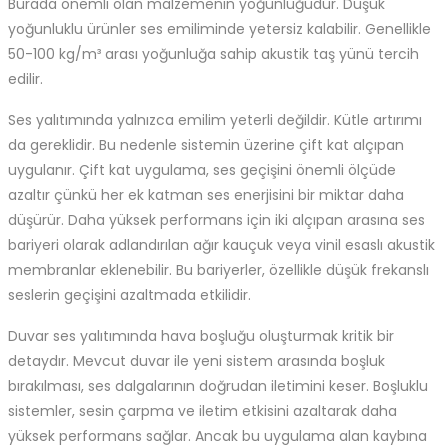
Burada önemli olan malzemenin yoğunluğudur. Düşük
yoğunluklu ürünler ses emiliminde yetersiz kalabilir. Genellikle
50-100 kg/m³ arası yoğunluğa sahip akustik taş yünü tercih
edilir.
Ses yalıtımında yalnızca emilim yeterli değildir. Kütle artırımı
da gereklidir. Bu nedenle sistemin üzerine çift kat alçıpan
uygulanır. Çift kat uygulama, ses geçişini önemli ölçüde
azaltır çünkü her ek katman ses enerjisini bir miktar daha
düşürür. Daha yüksek performans için iki alçıpan arasına ses
bariyeri olarak adlandırılan ağır kauçuk veya vinil esaslı akustik
membranlar eklenebilir. Bu bariyerler, özellikle düşük frekanslı
seslerin geçişini azaltmada etkilidir.
Duvar ses yalıtımında hava boşluğu oluşturmak kritik bir
detaydır. Mevcut duvar ile yeni sistem arasında boşluk
bırakılması, ses dalgalarının doğrudan iletimini keser. Boşluklu
sistemler, sesin çarpma ve iletim etkisini azaltarak daha
yüksek performans sağlar. Ancak bu uygulama alan kaybına