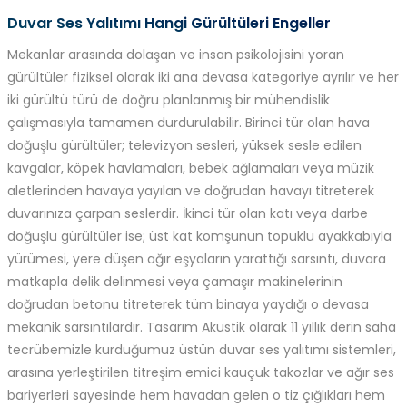
Duvar Ses Yalıtımı Hangi Gürültüleri Engeller
Mekanlar arasında dolaşan ve insan psikolojisini yoran
gürültüler fiziksel olarak iki ana devasa kategoriye ayrılır ve her
iki gürültü türü de doğru planlanmış bir mühendislik
çalışmasıyla tamamen durdurulabilir. Birinci tür olan hava
doğuşlu gürültüler; televizyon sesleri, yüksek sesle edilen
kavgalar, köpek havlamaları, bebek ağlamaları veya müzik
aletlerinden havaya yayılan ve doğrudan havayı titreterek
duvarınıza çarpan seslerdir. İkinci tür olan katı veya darbe
doğuşlu gürültüler ise; üst kat komşunun topuklu ayakkabıyla
yürümesi, yere düşen ağır eşyaların yarattığı sarsıntı, duvara
matkapla delik delinmesi veya çamaşır makinelerinin
doğrudan betonu titreterek tüm binaya yaydığı o devasa
mekanik sarsıntılardır. Tasarım Akustik olarak 11 yıllık derin saha
tecrübemizle kurduğumuz üstün duvar ses yalıtımı sistemleri,
arasına yerleştirilen titreşim emici kauçuk takozlar ve ağır ses
bariyerleri sayesinde hem havadan gelen o tiz çığlıkları hem