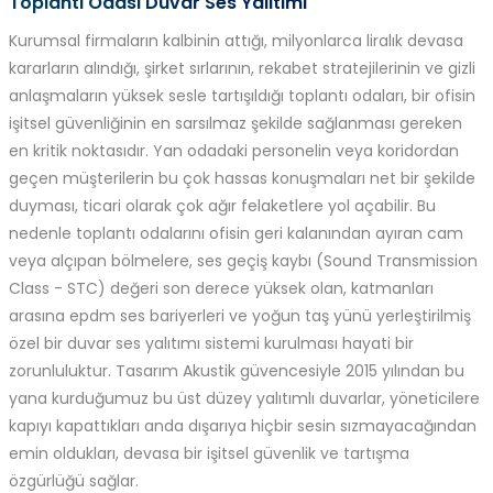
Toplantı Odası Duvar Ses Yalıtımı
Kurumsal firmaların kalbinin attığı, milyonlarca liralık devasa
kararların alındığı, şirket sırlarının, rekabet stratejilerinin ve gizli
anlaşmaların yüksek sesle tartışıldığı toplantı odaları, bir ofisin
işitsel güvenliğinin en sarsılmaz şekilde sağlanması gereken
en kritik noktasıdır. Yan odadaki personelin veya koridordan
geçen müşterilerin bu çok hassas konuşmaları net bir şekilde
duyması, ticari olarak çok ağır felaketlere yol açabilir. Bu
nedenle toplantı odalarını ofisin geri kalanından ayıran cam
veya alçıpan bölmelere, ses geçiş kaybı (Sound Transmission
Class - STC) değeri son derece yüksek olan, katmanları
arasına epdm ses bariyerleri ve yoğun taş yünü yerleştirilmiş
özel bir duvar ses yalıtımı sistemi kurulması hayati bir
zorunluluktur. Tasarım Akustik güvencesiyle 2015 yılından bu
yana kurduğumuz bu üst düzey yalıtımlı duvarlar, yöneticilere
kapıyı kapattıkları anda dışarıya hiçbir sesin sızmayacağından
emin oldukları, devasa bir işitsel güvenlik ve tartışma
özgürlüğü sağlar.