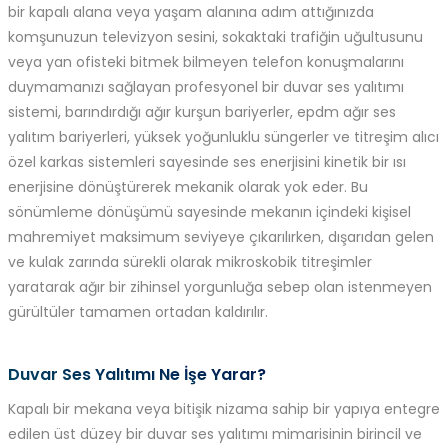
bir kapalı alana veya yaşam alanına adım attığınızda
komşunuzun televizyon sesini, sokaktaki trafiğin uğultusunu
veya yan ofisteki bitmek bilmeyen telefon konuşmalarını
duymamanızı sağlayan profesyonel bir duvar ses yalıtımı
sistemi, barındırdığı ağır kurşun bariyerler, epdm ağır ses
yalıtım bariyerleri, yüksek yoğunluklu süngerler ve titreşim alıcı
özel karkas sistemleri sayesinde ses enerjisini kinetik bir ısı
enerjisine dönüştürerek mekanik olarak yok eder. Bu
sönümleme dönüşümü sayesinde mekanın içindeki kişisel
mahremiyet maksimum seviyeye çıkarılırken, dışarıdan gelen
ve kulak zarında sürekli olarak mikroskobik titreşimler
yaratarak ağır bir zihinsel yorgunluğa sebep olan istenmeyen
gürültüler tamamen ortadan kaldırılır.
Duvar Ses Yalıtımı Ne İşe Yarar?
Kapalı bir mekana veya bitişik nizama sahip bir yapıya entegre
edilen üst düzey bir duvar ses yalıtımı mimarisinin birincil ve