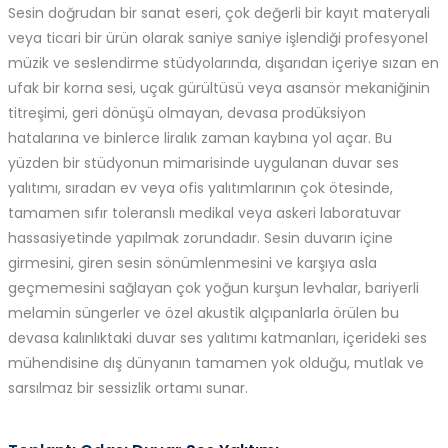
Sesin doğrudan bir sanat eseri, çok değerli bir kayıt materyali
veya ticari bir ürün olarak saniye saniye işlendiği profesyonel
müzik ve seslendirme stüdyolarında, dışarıdan içeriye sızan en
ufak bir korna sesi, uçak gürültüsü veya asansör mekaniğinin
titreşimi, geri dönüşü olmayan, devasa prodüksiyon
hatalarına ve binlerce liralık zaman kaybına yol açar. Bu
yüzden bir stüdyonun mimarisinde uygulanan duvar ses
yalıtımı, sıradan ev veya ofis yalıtımlarının çok ötesinde,
tamamen sıfır toleranslı medikal veya askeri laboratuvar
hassasiyetinde yapılmak zorundadır. Sesin duvarın içine
girmesini, giren sesin sönümlenmesini ve karşıya asla
geçmemesini sağlayan çok yoğun kurşun levhalar, bariyerli
melamin süngerler ve özel akustik alçıpanlarla örülen bu
devasa kalınlıktaki duvar ses yalıtımı katmanları, içerideki ses
mühendisine dış dünyanın tamamen yok olduğu, mutlak ve
sarsılmaz bir sessizlik ortamı sunar.