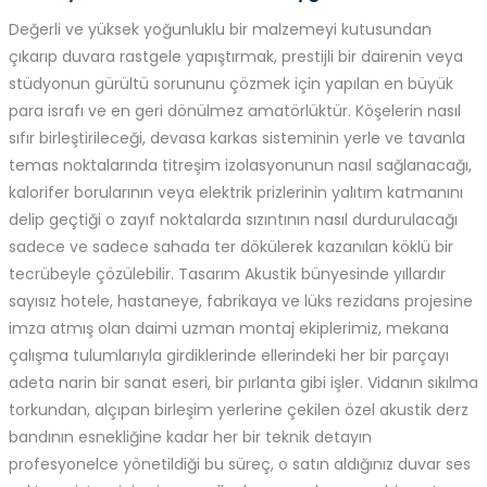
Değerli ve yüksek yoğunluklu bir malzemeyi kutusundan
çıkarıp duvara rastgele yapıştırmak, prestijli bir dairenin veya
stüdyonun gürültü sorununu çözmek için yapılan en büyük
para israfı ve en geri dönülmez amatörlüktür. Köşelerin nasıl
sıfır birleştirileceği, devasa karkas sisteminin yerle ve tavanla
temas noktalarında titreşim izolasyonunun nasıl sağlanacağı,
kalorifer borularının veya elektrik prizlerinin yalıtım katmanını
delip geçtiği o zayıf noktalarda sızıntının nasıl durdurulacağı
sadece ve sadece sahada ter dökülerek kazanılan köklü bir
tecrübeyle çözülebilir. Tasarım Akustik bünyesinde yıllardır
sayısız hotele, hastaneye, fabrikaya ve lüks rezidans projesine
imza atmış olan daimi uzman montaj ekiplerimiz, mekana
çalışma tulumlarıyla girdiklerinde ellerindeki her bir parçayı
adeta narin bir sanat eseri, bir pırlanta gibi işler. Vidanın sıkılma
torkundan, alçıpan birleşim yerlerine çekilen özel akustik derz
bandının esnekliğine kadar her bir teknik detayın
profesyonelce yönetildiği bu süreç, o satın aldığınız duvar ses