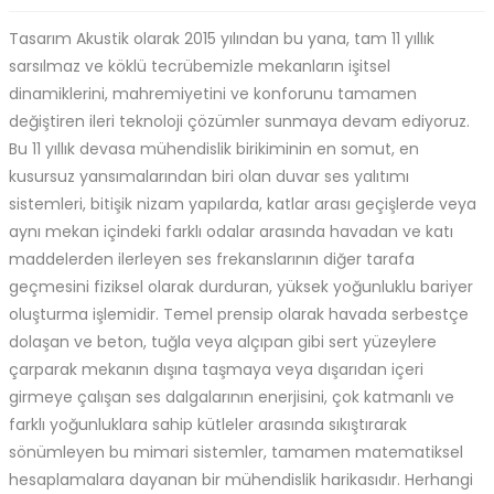
Tasarım Akustik olarak 2015 yılından bu yana, tam 11 yıllık
sarsılmaz ve köklü tecrübemizle mekanların işitsel
dinamiklerini, mahremiyetini ve konforunu tamamen
değiştiren ileri teknoloji çözümler sunmaya devam ediyoruz.
Bu 11 yıllık devasa mühendislik birikiminin en somut, en
kusursuz yansımalarından biri olan duvar ses yalıtımı
sistemleri, bitişik nizam yapılarda, katlar arası geçişlerde veya
aynı mekan içindeki farklı odalar arasında havadan ve katı
maddelerden ilerleyen ses frekanslarının diğer tarafa
geçmesini fiziksel olarak durduran, yüksek yoğunluklu bariyer
oluşturma işlemidir. Temel prensip olarak havada serbestçe
dolaşan ve beton, tuğla veya alçıpan gibi sert yüzeylere
çarparak mekanın dışına taşmaya veya dışarıdan içeri
girmeye çalışan ses dalgalarının enerjisini, çok katmanlı ve
farklı yoğunluklara sahip kütleler arasında sıkıştırarak
sönümleyen bu mimari sistemler, tamamen matematiksel
hesaplamalara dayanan bir mühendislik harikasıdır. Herhangi