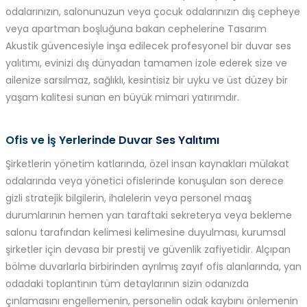
odalarınızın, salonunuzun veya çocuk odalarınızın dış cepheye
veya apartman boşluğuna bakan cephelerine Tasarım
Akustik güvencesiyle inşa edilecek profesyonel bir duvar ses
yalıtımı, evinizi dış dünyadan tamamen izole ederek size ve
ailenize sarsılmaz, sağlıklı, kesintisiz bir uyku ve üst düzey bir
yaşam kalitesi sunan en büyük mimari yatırımdır.
Ofis ve İş Yerlerinde Duvar Ses Yalıtımı
Şirketlerin yönetim katlarında, özel insan kaynakları mülakat
odalarında veya yönetici ofislerinde konuşulan son derece
gizli stratejik bilgilerin, ihalelerin veya personel maaş
durumlarının hemen yan taraftaki sekreterya veya bekleme
salonu tarafından kelimesi kelimesine duyulması, kurumsal
şirketler için devasa bir prestij ve güvenlik zafiyetidir. Alçıpan
bölme duvarlarla birbirinden ayrılmış zayıf ofis alanlarında, yan
odadaki toplantının tüm detaylarının sizin odanızda
çınlamasını engellemenin, personelin odak kaybını önlemenin