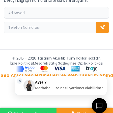
Detaylı bilgi için numaranızı bırakın, sizi arayalım.
© 2015 - 2026 Tasarım Akustik. Tüm hakları saklıdır.
İade Politikası
Mesafeli Satış Sözleşmesi
Gizlilik Politikası
 Seo Aracı
Seo Hizmetleri ve Web Tasarım Spin