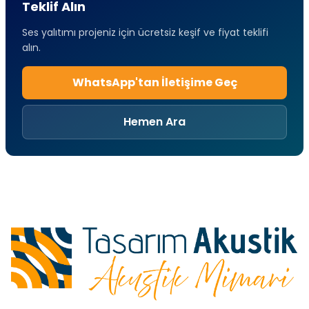
Teklif Alın
Ses yalıtımı projeniz için ücretsiz keşif ve fiyat teklifi
alın.
WhatsApp'tan İletişime Geç
Hemen Ara