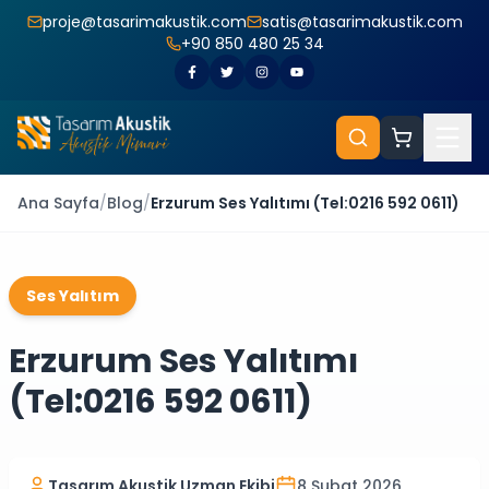
proje@tasarimakustik.com
satis@tasarimakustik.com
+90 850 480 25 34
Ana Sayfa
/
Blog
/
Erzurum Ses Yalıtımı (Tel:0216 592 0611)
Ses Yalıtım
Erzurum Ses Yalıtımı
(Tel:0216 592 0611)
Tasarım Akustik Uzman Ekibi
8 Şubat 2026