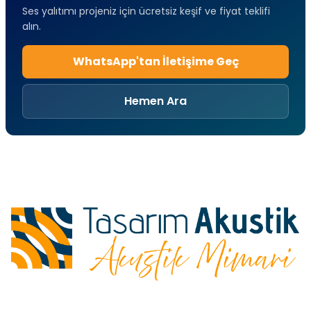
Ses yalıtımı projeniz için ücretsiz keşif ve fiyat teklifi
alın.
WhatsApp'tan İletişime Geç
Hemen Ara