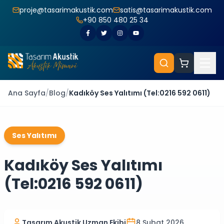
proje@tasarimakustik.com
satis@tasarimakustik.com
+90 850 480 25 34
Ana Sayfa
/
Blog
/
Kadıköy Ses Yalıtımı (Tel:0216 592 0611)
Ses Yalıtımı
Kadıköy Ses Yalıtımı
(Tel:0216 592 0611)
Tasarım Akustik Uzman Ekibi
8 Şubat 2026