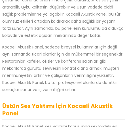
çözümler daha da önemli hale gelir. Gürültü, stres seviyesini
artırabilir, uyku kalitesini düşürebilir ve uzun vadede ciddi
sağlık problemlerine yol açabilir. Kocaeli Akustik Panel, bu tür
olumsuz etkileri ortadan kaldırarak daha sağlıklı bir yaşam
tarzı sunar. Aynı zamanda, bu panellerin kurulumu da oldukça
kolaydır ve estetik açıdan mekânınıza değer katar.
Kocaeli Akustik Panel, sadece bireysel kullanımlar için değil,
aynı zamanda ticari alanlar için de mükemmel bir seçenektir.
Restoranlar, kafeler, ofisler ve konferans salonları gibi
mekanlarda gürültü seviyesini kontrol altına almak, müşteri
memnuniyetini artırır ve çalışanların verimliliğini yükseltir.
Kocaeli Akustik Panel, bu tür profesyonel alanlarda da etkili
sonuçlar sunar ve iş verimliliğini artırır.
Üstün Ses Yalıtımı İçin Kocaeli Akustik
Panel
Kocaeli Akustik Panel, ses yalıtımı konusunda sektördeki en