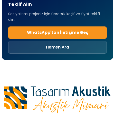
Teklif Alın
Ses yalıtımı projeniz için ücretsiz keşif ve fiyat teklifi
alın.
WhatsApp'tan İletişime Geç
Hemen Ara