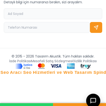
Detaylı bilgi için numaranızı bırakın, sizi arayalım.
© 2015 - 2026 Tasarım Akustik. Tüm hakları saklıdır.
İade Politikası
Mesafeli Satış Sözleşmesi
Gizlilik Politikası
 Seo Aracı
Seo Hizmetleri ve Web Tasarım Spin