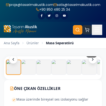
proje@tasarimakustik.com
satis@tasarimakustik.com
+90 850 480 25 34
Ana Sayfa
Ürünler
Masa Seperatörü
1
/
17
ÖNE ÇIKAN ÖZELLIKLER
Masa üzerinde bireysel ses izolasyonu sağlar