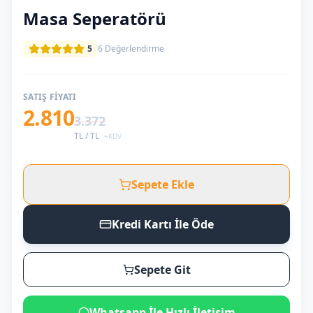
Masa Seperatörü
5
6
Değerlendirme
SATIŞ FIYATI
2.810
3.372
TL /
TL
+KDV
Sepete Ekle
Kredi Kartı İle Öde
Sepete Git
Whatsapp İle Hızlı İletişim