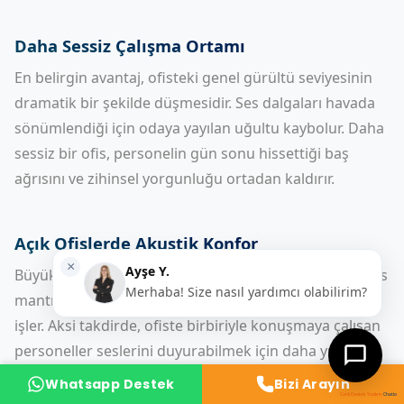
Daha Sessiz Çalışma Ortamı
En belirgin avantaj, ofisteki genel gürültü seviyesinin
dramatik bir şekilde düşmesidir. Ses dalgaları havada
sönümlendiği için odaya yayılan uğultu kaybolur. Daha
sessiz bir ofis, personelin gün sonu hissettiği baş
ağrısını ve zihinsel yorgunluğu ortadan kaldırır.
Açık Ofislerde Akustik Konfor
Büyük ekiplerin bir arada çalışmasını sağlayan açık ofis
mantığı, ancak akustik konfor sağlandığında verimli
işler. Aksi takdirde, ofiste birbiriyle konuşmaya çalışan
personeller seslerini duyurabilmek için daha yüksek
sesle konuşmaya başlar ve bu durum "Lombard Etkisi"
Whatsapp Destek
Bizi Arayın
denilen bir gürültü sarmalına yol açar. Masa
Canlı Destek Yazılımı
Chatio