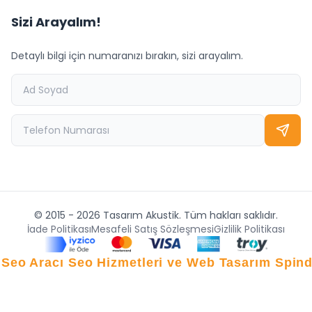
Sizi Arayalım!
Detaylı bilgi için numaranızı bırakın, sizi arayalım.
© 2015 - 2026 Tasarım Akustik. Tüm hakları saklıdır.
İade Politikası
Mesafeli Satış Sözleşmesi
Gizlilik Politikası
 Seo Aracı
Seo Hizmetleri ve Web Tasarım Spin