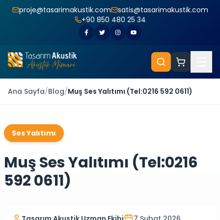
proje@tasarimakustik.com
satis@tasarimakustik.com
+90 850 480 25 34
Ana Sayfa
/
Blog
/
Muş Ses Yalıtımı (Tel:0216 592 0611)
Ses Yalıtımı
Muş Ses Yalıtımı (Tel:0216
592 0611)
Tasarım Akustik Uzman Ekibi
7 Şubat 2026