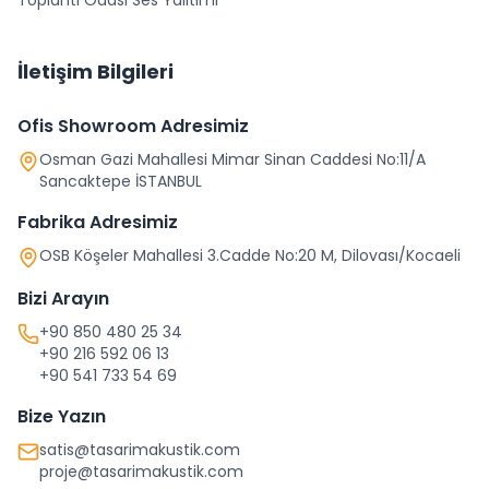
Toplantı Odası Ses Yalıtımı
İletişim Bilgileri
Ofis Showroom Adresimiz
Osman Gazi Mahallesi Mimar Sinan Caddesi No:11/A
Sancaktepe İSTANBUL
Fabrika Adresimiz
OSB Köşeler Mahallesi 3.Cadde No:20 M, Dilovası/Kocaeli
Bizi Arayın
+90 850 480 25 34
+90 216 592 06 13
+90 541 733 54 69
Bize Yazın
satis@tasarimakustik.com
proje@tasarimakustik.com