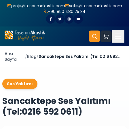
proje@tasarimakustik.com
satis@tasarimakustik.com
+90 850 480 25 34
Ana
/
Blog
/
Sancaktepe Ses Yalıtımı (Tel:0216 592
Sayfa
0611)
Ses Yalıtımı
Sancaktepe Ses Yalıtımı
(Tel:0216 592 0611)