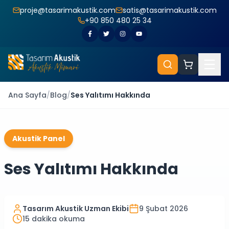
proje@tasarimakustik.com
satis@tasarimakustik.com
+90 850 480 25 34
Ana Sayfa
/
Blog
/
Ses Yalıtımı Hakkında
Akustik Panel
Ses Yalıtımı Hakkında
Tasarım Akustik Uzman Ekibi
9 Şubat 2026
15
dakika okuma