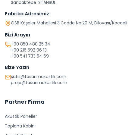
Sancaktepe İSTANBUL
Fabrika Adresimiz
OSB Köşeler Mahallesi 3.Cadde No:20 M, Dilovası/Kocaeli
Bizi Arayın
+90 850 480 25 34
+90 216 592 06 13
+90 541 733 54 69
Bize Yazın
satis@tasarimakustik.com
proje@tasarimakustik.com
Partner Firma
Akustik Paneller
Toplantı Kabini