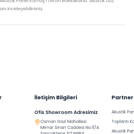
k Akustik Panel Kumaş’ı tercih edebilirsiniz. Akustik Düz
nı inceleyebilirsiniz.
r
İletişim Bilgileri
Partner
Ofis Showroom Adresimiz
Akustik Pan
Osman Gazi Mahallesi
Toplantı Ka
Mimar Sinan Caddesi No:11/A
Akustik Pa
Sancaktepe İSTANBUL