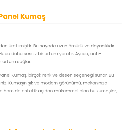
k Panel Kumaş
en üretilmiştir. Bu sayede uzun ömürlü ve dayanıklıdır.
lece daha sessiz bir ortam yaratır. Ayrıca, anti-
ir ortam sağlar.
k Panel Kumaş, birçok renk ve desen seçeneği sunar. Bu
rsiniz. Kumaşın şık ve modern görünümü, mekanınıza
alite hem de estetik açıdan mükemmel olan bu kumaşlar,