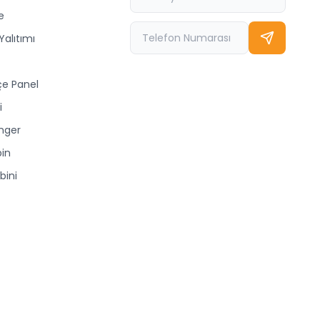
e
Yalıtımı
çe Panel
i
nger
bin
bini