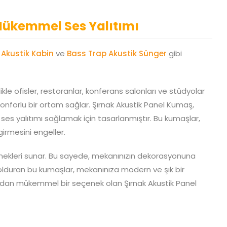
 Mükemmel Ses Yalıtımı
a
Akustik Kabin
ve
Bass Trap Akustik Sünger
gibi
kle ofisler, restoranlar, konferans salonları ve stüdyolar
konforlu bir ortam sağlar. Şırnak
Akustik Panel Kumaş,
es yalıtımı sağlamak için tasarlanmıştır. Bu kumaşlar,
girmesini engeller.
enekleri sunar. Bu sayede, mekanınızın dekorasyonuna
dolduran bu kumaşlar, mekanınıza modern ve şık bir
dan mükemmel bir seçenek olan Şırnak Akustik Panel