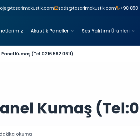
roje@tasarimakustik.com
satis@tasarimakustik.com
+90 850 
metlerimiz
Akustik Paneller
Ses Yalıtımı Ürünleri
k Panel Kumaş (Tel:0216 592 0611)
anel Kumaş (Tel:0
dakika okuma