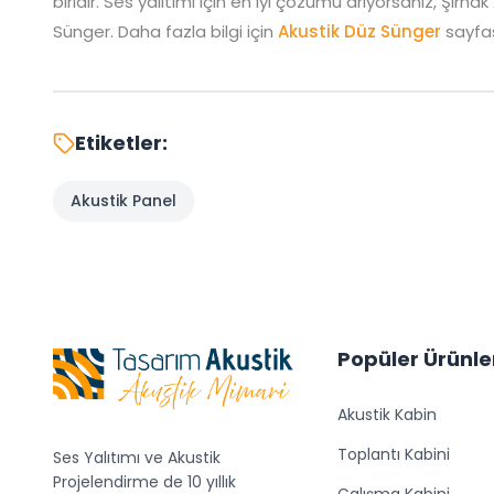
biridir. Ses yalıtımı için en iyi çözümü arıyorsanız, Şırna
Sünger. Daha fazla bilgi için
Akustik Düz Sünger
sayfası
Etiketler:
Akustik Panel
Popüler Ürünle
Akustik Kabin
Toplantı Kabini
Ses Yalıtımı ve Akustik
Projelendirme de 10 yıllık