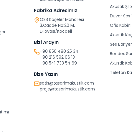
Akustik Şilt
Fabrika Adresimiz
Duvar Ses 
OSB Köşeler Mahallesi
3.Cadde No:20 M,
Ofis Kabini
Dilovası/Kocaeli
ger
Akustik Ke
Bizi Arayın
Ses Bariyer
+90 850 480 25 34
Bondex Sü
+90 216 592 06 13
+90 541 733 54 69
Akustik Ka
Telefon Ka
Bize Yazın
satis@tasarimakustik.com
proje@tasarimakustik.com
ıtımı