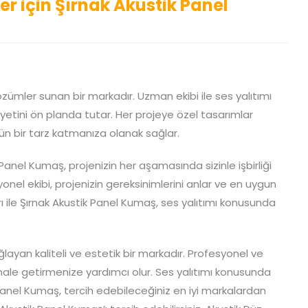
r için Şırnak Akustik Panel
zümler sunan bir markadır. Uzman ekibi ile ses yalıtımı
tini ön planda tutar. Her projeye özel tasarımlar
n bir tarz katmanıza olanak sağlar.
 Panel Kumaş, projenizin her aşamasında sizinle işbirliği
onel ekibi, projenizin gereksinimlerini anlar ve en uygun
şları ile Şırnak Akustik Panel Kumaş, ses yalıtımı konusunda
ayan kaliteli ve estetik bir markadır. Profesyonel ve
k hale getirmenize yardımcı olur. Ses yalıtımı konusunda
 Panel Kumaş, tercih edebileceğiniz en iyi markalardan