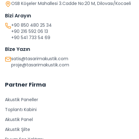
OSB Köşeler Mahallesi 3.Cadde No:20 M, Dilovası/Kocaeli
Bizi Arayın
+90 850 480 25 34
+90 216 592 06 13
+90 541 733 54 69
Bize Yazın
satis@tasarimakustik.com
proje@tasarimakustik.com
Partner Firma
Akustik Paneller
Toplantı Kabini
Akustik Panel
Akustik Şilte