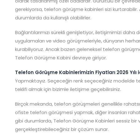
olarak tasarlanmış özel odalardır. Gürültülü bir çevred
gerekiyorsa, telefon görüşme kabinleri sizi kurtarabilir.
durumlarda da kullanışlı olabilirler.
Bağlantılarımızı sürekli genişletiyor, iletişimimizi daha d
uygulamaları ve video görüşmeleriyle, dünyanın herhangi
kurabiliyoruz. Ancak bazen geleneksel telefon görüşme
Telefon Görüşme Kabini devreye giriyor.
Telefon Görüşme Kabinlerimizin Fiyatları 2026 Yılı i
Yapmaktayız. Seçeceğin renk seçeceğiniz modelde tele
teklifi almak için bizimle iletişime geçebilirsiniz.
Birçok mekanda, telefon görüşmeleri genellikle rahatsızl
ofiste telefon görüşmesi yapmak, diğer insanları rahatsı
gibi durumlarda, Telefon Görüşme Kabinleri sessiz bir ve
gerçekleştirebileceğiniz bir çözüm sunar.