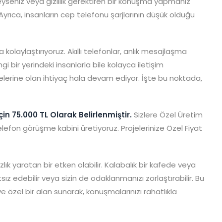
eyseniz veya gizlilik gerektiren bir konuşma yapmanız
 Ayrıca, insanların cep telefonu şarjlarının düşük olduğu
a kolaylaştırıyoruz. Akıllı telefonlar, anlık mesajlaşma
 bir yerindeki insanlarla bile kolayca iletişim
lerine olan ihtiyaç hala devam ediyor. İşte bu noktada,
çin 75.000 TL Olarak Belirlenmiştir.
Sizlere Özel Üretim
fon görüşme kabini üretiyoruz. Projelerinize Özel Fiyat
ık yaratan bir etken olabilir. Kalabalık bir kafede veya
z edebilir veya sizin de odaklanmanızı zorlaştırabilir. Bu
 özel bir alan sunarak, konuşmalarınızı rahatlıkla