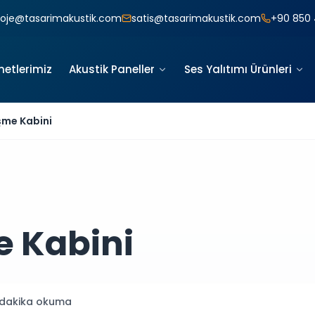
roje@tasarimakustik.com
satis@tasarimakustik.com
+90 850 
metlerimiz
Akustik Paneller
Ses Yalıtımı Ürünleri
şme Kabini
e Kabini
dakika okuma