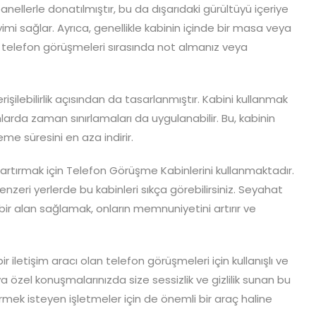
nellerle donatılmıştır, bu da dışarıdaki gürültüyü içeriye
mi sağlar. Ayrıca, genellikle kabinin içinde bir masa veya
a telefon görüşmeleri sırasında not almanız veya
işilebilirlik açısından da tasarlanmıştır. Kabini kullanmak
larda zaman sınırlamaları da uygulanabilir. Bu, kabinin
eme süresini en aza indirir.
artırmak için Telefon Görüşme Kabinlerini kullanmaktadır.
benzeri yerlerde bu kabinleri sıkça görebilirsiniz. Seyahat
bir alan sağlamak, onların memnuniyetini artırır ve
 iletişim aracı olan telefon görüşmeleri için kullanışlı ve
a özel konuşmalarınızda size sessizlik ve gizlilik sunan bu
rmek isteyen işletmeler için de önemli bir araç haline