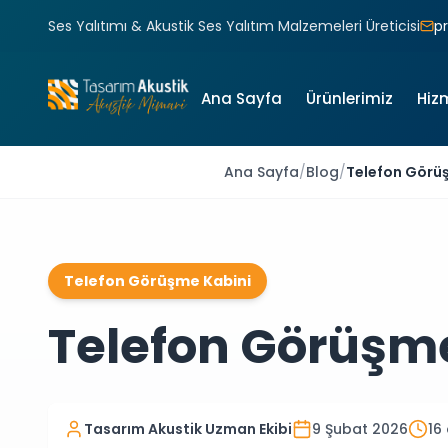
Ses Yalıtımı & Akustik Ses Yalıtım Malzemeleri Üreticisi
p
Ana Sayfa
Ürünlerimiz
Hiz
Ana Sayfa
/
Blog
/
Telefon Görü
Telefon Görüşme Kabini
Telefon Görüşm
Tasarım Akustik Uzman Ekibi
9 Şubat 2026
16