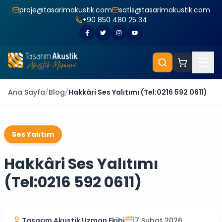
proje@tasarimakustik.com
satis@tasarimakustik.com
+90 850 480 25 34
Ana Sayfa
/
Blog
/
Hakkâri Ses Yalıtımı (Tel:0216 592 0611)
Ses Yalıtım
Hakkâri Ses Yalıtımı
(Tel:0216 592 0611)
Tasarım Akustik Uzman Ekibi
7 Şubat 2026