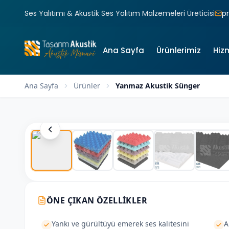
Ses Yalıtımı & Akustik Ses Yalıtım Malzemeleri Üreticisi
p
Ana Sayfa
Ürünlerimiz
Hiz
Ana Sayfa
Ürünler
Yanmaz Akustik Sünger
ÖNE ÇIKAN ÖZELLIKLER
Yankı ve gürültüyü emerek ses kalitesini
A