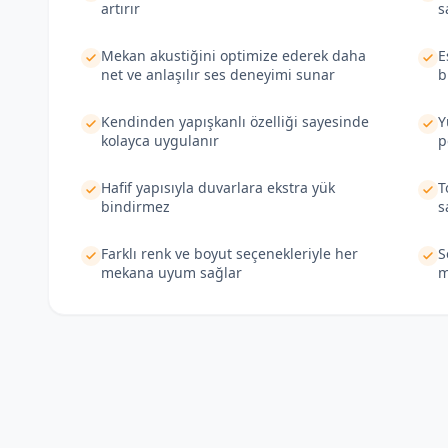
artırır
s
Mekan akustiğini optimize ederek daha
E
net ve anlaşılır ses deneyimi sunar
b
Kendinden yapışkanlı özelliği sayesinde
Y
kolayca uygulanır
p
Hafif yapısıyla duvarlara ekstra yük
T
bindirmez
s
Farklı renk ve boyut seçenekleriyle her
S
mekana uyum sağlar
m