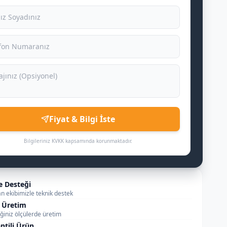
Fiyat & Bilgi İste
Bilgileriniz KVKK kapsamında korunmaktadır.
e Desteği
 ekibimizle teknik destek
 Üretim
iğiniz ölçülerde üretim
ntili Ürün