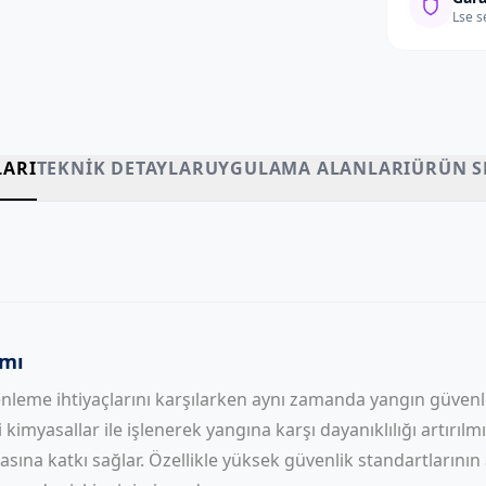
Lse se
LARI
TEKNIK DETAYLAR
UYGULAMA ALANLARI
ÜRÜN S
ımı
zenleme ihtiyaçlarını karşılarken aynı zamanda yangın güvenl
 kimyasallar ile işlenerek yangına karşı dayanıklılığı artırılm
ına katkı sağlar. Özellikle yüksek güvenlik standartlarının