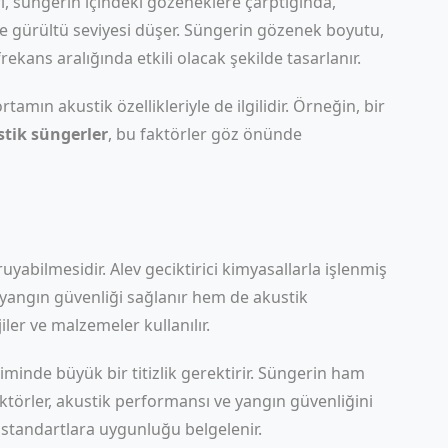
rı, süngerin içindeki gözeneklere çarptığında,
r ve gürültü seviyesi düşer. Süngerin gözenek boyutu,
 frekans aralığında etkili olacak şekilde tasarlanır.
amın akustik özellikleriyle de ilgilidir. Örneğin, bir
tik süngerler
, bu faktörler göz önünde
yabilmesidir. Alev geciktirici kimyasallarla işlenmiş
yangın güvenliği sağlanır hem de akustik
ler ve malzemeler kullanılır.
minde büyük bir titizlik gerektirir. Süngerin ham
aktörler, akustik performansı ve yangın güvenliğini
sı standartlara uygunluğu belgelenir.