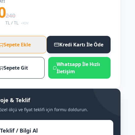
ATI
0
240
TL /
TL
+KDV
Sepete Ekle
Kredi Kartı İle Öde
Whatsapp İle Hızlı
Sepete Git
İletişim
oje & Teklif
özel ölçü ve fiyat teklifi için formu doldurun.
 Teklif / Bilgi Al