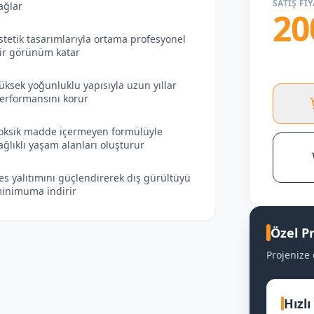
SATIŞ FIY
ağlar
20
stetik tasarımlarıyla ortama profesyonel
ir görünüm katar
üksek yoğunluklu yapısıyla uzun yıllar
erformansını korur
oksik madde içermeyen formülüyle
ağlıklı yaşam alanları oluşturur
es yalıtımını güçlendirerek dış gürültüyü
inimuma indirir
Özel Pr
Projenize 
Hızlı