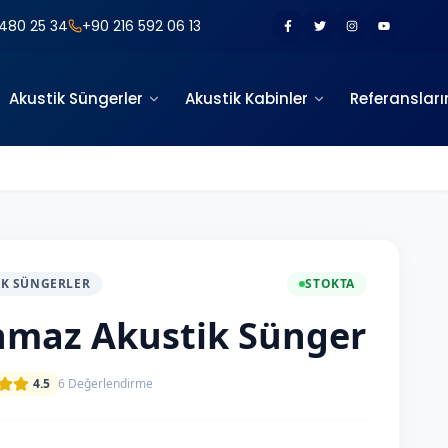
480 25 34
+90 216 592 06 13
Akustik Süngerler
Akustik Kabinler
Referansları
IK SÜNGERLER
STOKTA
nmaz Akustik Sünger
4.5
6
Değerlendirme