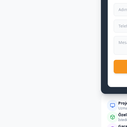
Proj
Uzman
Özel
İsted
Gara