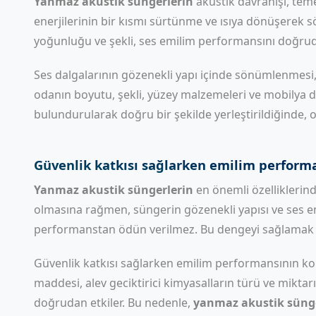
Yanmaz akustik süngerlerin
akustik davranışı, teme
enerjilerinin bir kısmı sürtünme ve ısıya dönüşerek sö
yoğunluğu ve şekli, ses emilim performansını doğrud
Ses dalgalarının gözenekli yapı içinde sönümlenmesi, sa
odanın boyutu, şekli, yüzey malzemeleri ve mobilya dü
bulundurularak doğru bir şekilde yerleştirildiğinde,
Güvenlik katkısı sağlarken emilim perform
Yanmaz akustik süngerlerin
en önemli özelliklerind
olmasına rağmen, süngerin gözenekli yapısı ve ses e
performanstan ödün verilmez. Bu dengeyi sağlamak 
Güvenlik katkısı sağlarken emilim performansının k
maddesi, alev geciktirici kimyasalların türü ve miktar
doğrudan etkiler. Bu nedenle,
yanmaz akustik süng