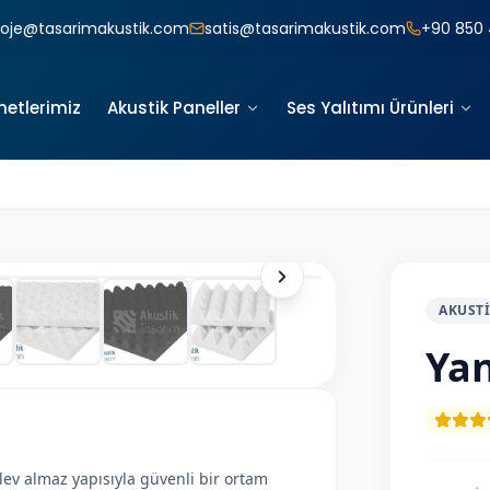
roje@tasarimakustik.com
satis@tasarimakustik.com
+90 850 
metlerimiz
Akustik Paneller
Ses Yalıtımı Ürünleri
1
/
8
AKUST
Ya
lev almaz yapısıyla güvenli bir ortam