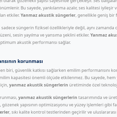
l olarak gözenekli yapısı sayesinde gerçekleşir. Ses dalgala
nümlenir. Bu sayede, yankılanma azalır, ses kalitesi iyileşi
an etkiler.
Yanmaz akustik süngerler
, genellikle geniş bir
dece süngerin fiziksel özellikleriyle değil, aynı zamanda ort
zeni, sesin yayılma ve yansıma şeklini etkiler.
Yanmaz akus
 optimum akustik performansı sağlar.
ansının korunması
en biri, güvenlik katkısı sağlarken emilim performansını koru
milim kapasitesi önemli ölçüde etkilenmez. Bu sayede, hem 
için,
yanmaz akustik süngerlerin
üretiminde özel teknoloji
orunması,
yanmaz akustik süngerlerin
tasarımında ve üreti
ı, gözenek yapısının optimizasyonu ve yüzey işlemleri gibi f
erler
, sıkı kalite kontrol testlerinden geçirilir ve uluslarara