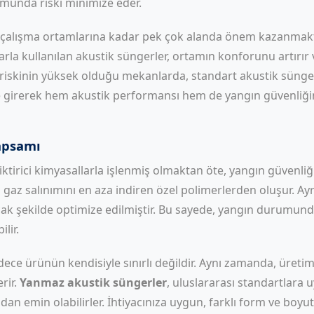
munda riski minimize eder.
lışma ortamlarına kadar pek çok alanda önem kazanmaktadı
rla kullanılan akustik süngerler, ortamın konforunu artırır ve
n riskinin yüksek olduğu mekanlarda, standart akustik sünger
girerek hem akustik performansı hem de yangın güvenliğini
kapsamı
iktirici kimyasallarla işlenmiş olmaktan öte, yangın güvenliğ
 gaz salınımını en aza indiren özel polimerlerden oluşur. Ayr
ak şekilde optimize edilmiştir. Bu sayede, yangın durumund
lir.
dece ürünün kendisiyle sınırlı değildir. Aynı zamanda, üret
rir.
Yanmaz akustik süngerler
, uluslararası standartlara u
an emin olabilirler. İhtiyacınıza uygun, farklı form ve boyu