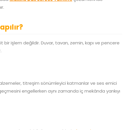
ır.
apılır?
t bir işlem değildir. Duvar, tavan, zemin, kapı ve pencere
.
i
alzemeler, titreşim sönümleyici katmanlar ve ses emici
dan geçmesini engellerken aynı zamanda iç mekânda yankıyı