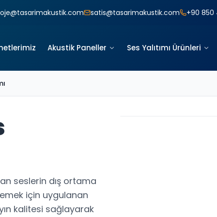
roje@tasarimakustik.com
satis@tasarimakustik.com
+90 850 
metlerimiz
Akustik Paneller
Ses Yalıtımı Ürünleri
mı
s
şan seslerin dış ortama
nlemek için uygulanan
ayın kalitesi sağlayarak