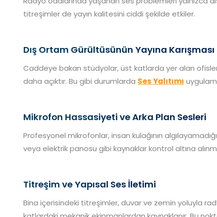
Radyo odalarında yaşanan ses problemleri yalnızca dış
titreşimler de yayın kalitesini ciddi şekilde etkiler.
Dış Ortam Gürültüsünün Yayına Karışması
Caddeye bakan stüdyolar, üst katlarda yer alan ofisle
daha açıktır. Bu gibi durumlarda
Ses Yalıtımı
uygulamal
Mikrofon Hassasiyeti ve Arka Plan Sesleri
Profesyonel mikrofonlar, insan kulağının algılayamadığı dü
veya elektrik panosu gibi kaynaklar kontrol altına alınm
Titreşim ve Yapısal Ses İletimi
Bina içerisindeki titreşimler, duvar ve zemin yoluyla rad
katlardaki mekanik ekipmanlardan kaynaklanır. Bu no