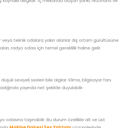
 kaynaklı değildir. İç mekânda oluşan yankı, rezonans ve
r veya teknik odalara yakın alanlar dış ortam gürültüsüne
arı, radyo odası için temel gereklilik haline gelir.
şük seviyeli sesleri bile algılar. Klima, bilgisayar fanı
adığında yayında net şekilde duyulabilir.
yo odasına taşınabilir. Bu durum özellikle alt ve üst
ktada
Makine Dairesi Ses Yalıtımı
çözümlerinde