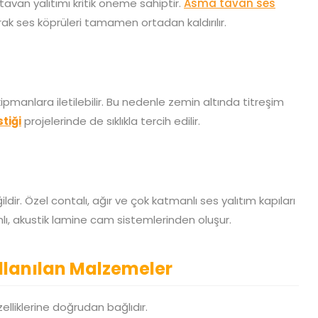
tavan yalıtımı kritik öneme sahiptir.
Asma tavan ses
narak ses köprüleri tamamen ortadan kaldırılır.
manlara iletilebilir. Bu nedenle zemin altında titreşim
tiği
projelerinde de sıklıkla tercih edilir.
ldir. Özel contalı, ağır ve çok katmanlı ses yalıtım kapıları
mlı, akustik lamine cam sistemlerinden oluşur.
llanılan Malzemeler
elliklerine doğrudan bağlıdır.